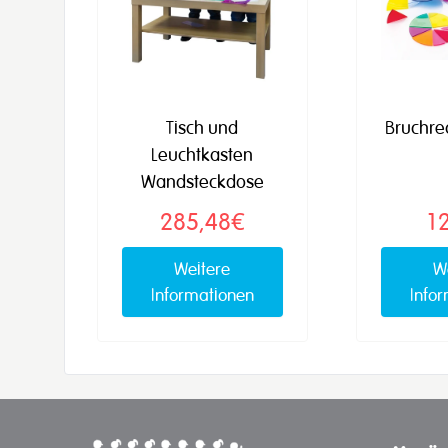
Tisch und
Bruchre
Leuchtkasten
Wandsteckdose
285,48€
1
Weitere
W
Informationen
Info