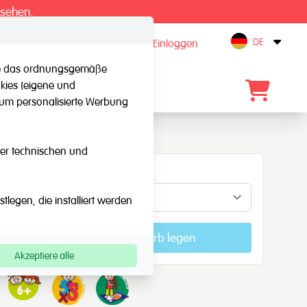
 sehen.
DE
registrieren / Einloggen
Open
 die das ordnungsgemäße
kies (eigene und
Kontakt
, um personalisierte Werbung
eser technischen und
Konzepte
legen, die installiert werden
In den Warenkorb legen
Akzeptiere alle