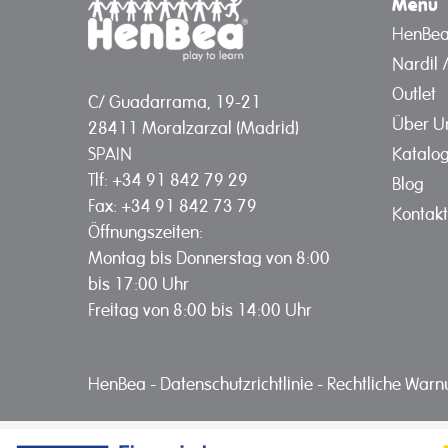
Menü
HenBe
Nardil 
Outlet
C/ Guadarrama, 19-21
Über U
28411 Moralzarzal (Madrid)
Katalo
SPAIN
Tlf: +34 91 842 79 29
Blog
Fax: +34 91 842 73 79
Kontakt
Öffnungszeiten:
Montag bis Donnerstag von 8:00
bis 17:00 Uhr
Freitag von 8:00 bis 14:00 Uhr
HenBea
-
Datenschutzrichtlinie
-
Rechtliche War