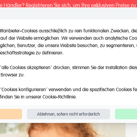
ie Händler? Registrieren Sie sich, um Ihre exklusiven Preise zu
ttanbieter-Cookies ausschließlich zu rein funktionalen Zwecken,
 auf der Website ermöglichen. Wir verwenden auch analytische Coo
il / Andere Marken
Outlet
Über Uns
Katalog
Blog
möglichen, Benutzer, die unsere Website besuchen, zu segmentieren
schäftsstrategie zu definieren.
en
Geo/Board
"alle Cookies akzeptieren" drücken, stimmen Sie der Installation di
 Browser zu.
"Cookies konfigurieren" verwenden und die spezifischen Cookies fest
finden Sie in unserer
Cookie-Richtlinie
.
Ablehnen, sofern nicht erforderlich