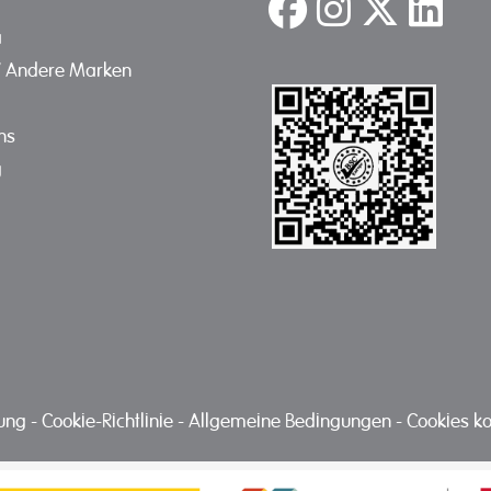
a
/ Andere Marken
ns
g
nung
-
Cookie-Richtlinie
-
Allgemeine Bedingungen
-
Cookies ko