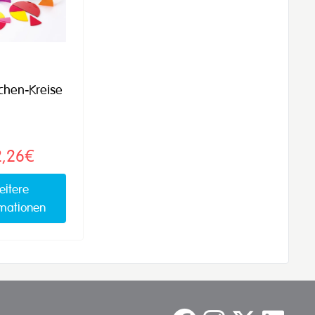
chen-Kreise
2,26€
eitere
rmationen