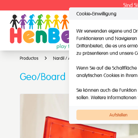
Sind S
Cookie-Einwilligung
Wir verwenden eigene und Dri
Funktionieren und Navigieren
HenBea
Nard
Drittanbieter), die es uns er
zu präsentieren und unsere Ge
Productos
Nardil / Andere Marken
Andere Mark
Wenn Sie auf die Schaltfläche 
Geo/Board
analytischen Cookies in Ihrem
Sie können auch die Funktion 
sollen. Weitere Informationen 
Aufstellen