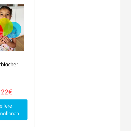
rbfächer
,22€
eitere
rmationen