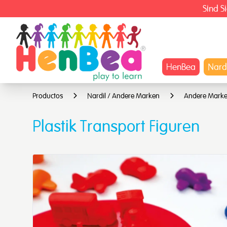
Sind S
HenBea
Nard
Productos
Nardil / Andere Marken
Andere Mark
Plastik Transport Figuren