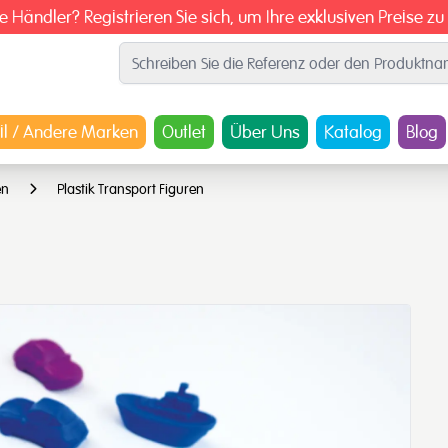
ie Händler? Registrieren Sie sich, um Ihre exklusiven Preise zu
il / Andere Marken
Outlet
Über Uns
Katalog
Blog
en
Plastik Transport Figuren