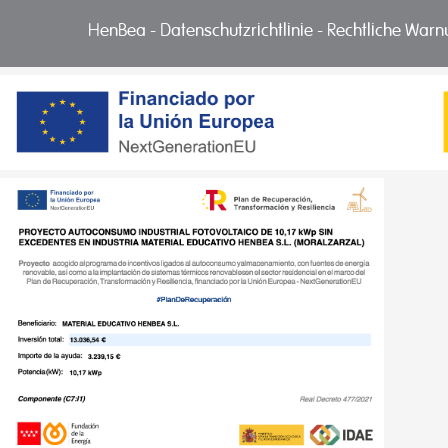
HenBea
-
Datenschutzrichtlinie
-
Rechtliche War