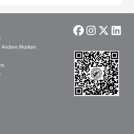
a
/ Andere Marken
ns
g