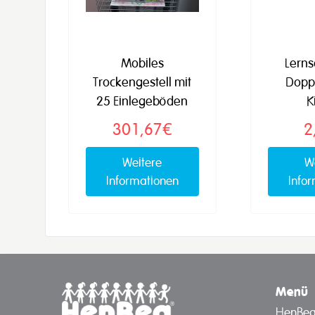
Mobiles
Lerns
Trockengestell mit
Doppe
25 Einlegeböden
K
301,67€
2
Weitere
W
Informationen
Info
Menü
HenBe