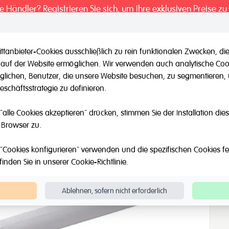
ie Händler? Registrieren Sie sich, um Ihre exklusiven Preise zu
ttanbieter-Cookies ausschließlich zu rein funktionalen Zwecken,
 auf der Website ermöglichen. Wir verwenden auch analytische Coo
il / Andere Marken
Outlet
Über Uns
Katalog
Blog
möglichen, Benutzer, die unsere Website besuchen, zu segmentieren
schäftsstrategie zu definieren.
en
Weißleimpinsel
"alle Cookies akzeptieren" drücken, stimmen Sie der Installation di
 Browser zu.
"Cookies konfigurieren" verwenden und die spezifischen Cookies fest
finden Sie in unserer
Cookie-Richtlinie
.
Ablehnen, sofern nicht erforderlich