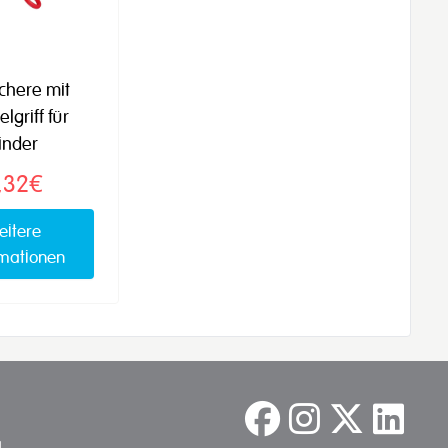
chere mit
lgriff für
inder
,32€
eitere
rmationen
a