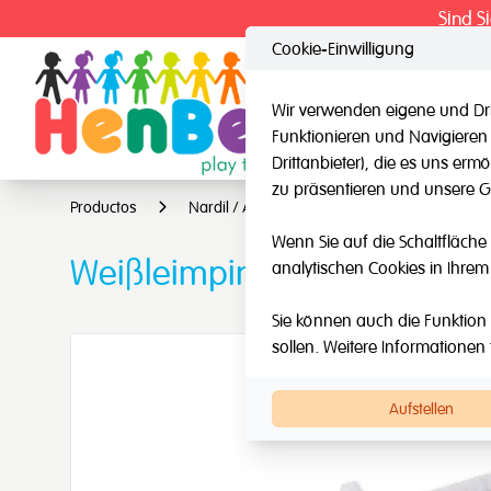
Sind S
Cookie-Einwilligung
Wir verwenden eigene und Dri
Funktionieren und Navigieren
HenBea
Nard
Drittanbieter), die es uns er
zu präsentieren und unsere Ge
Productos
Nardil / Andere Marken
Andere Mark
Wenn Sie auf die Schaltfläche 
Weißleimpinsel
analytischen Cookies in Ihrem
Sie können auch die Funktion 
sollen. Weitere Informationen 
Aufstellen