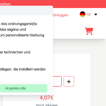
 sehen.
DE
registrieren / Einloggen
Open
 die das ordnungsgemäße
kies (eigene und
Kontakt
, um personalisierte Werbung
eser technischen und
Verfügbar
Menge
legen, die installiert werden
Akzeptiere alle
4,07€
MwSt. inklusive