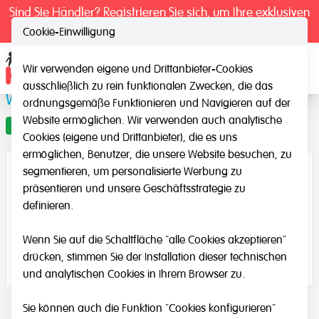
Sind Sie Händler? Registrieren Sie sich, um Ihre exklusiven
Preise zu sehen.
Cookie-Einwilligung
Wir verwenden eigene und Drittanbieter-Cookies
Ope
ausschließlich zu rein funktionalen Zwecken, die das
Würfel für das Erzählen von Geschichten
ordnungsgemäße Funktionieren und Navigieren auf der
Website ermöglichen. Wir verwenden auch analytische
Angebot
Cookies (eigene und Drittanbieter), die es uns
ermöglichen, Benutzer, die unsere Website besuchen, zu
segmentieren, um personalisierte Werbung zu
präsentieren und unsere Geschäftsstrategie zu
definieren.
Wenn Sie auf die Schaltfläche "alle Cookies akzeptieren"
drücken, stimmen Sie der Installation dieser technischen
und analytischen Cookies in Ihrem Browser zu.
Sie können auch die Funktion "Cookies konfigurieren"