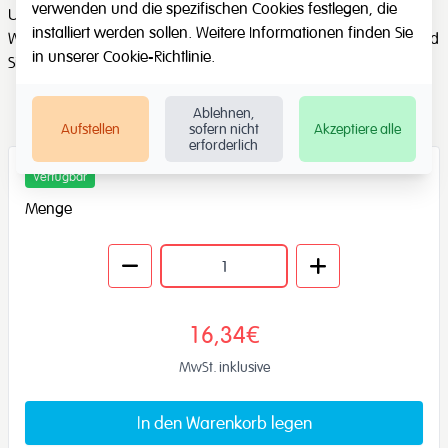
verwenden und die spezifischen Cookies festlegen, die
Um eine Geschichte zu beginnen, lassen Sie die Kinder die
installiert werden sollen. Weitere Informationen finden Sie
Würfel rollen, mischen Sie dann die Charaktere, Schauplätze und
in unserer
Cookie-Richtlinie
.
Situationen.
Ablehnen,
Aufstellen
sofern nicht
Akzeptiere alle
erforderlich
Verfügbar
Menge
16,34€
MwSt. inklusive
In den Warenkorb legen