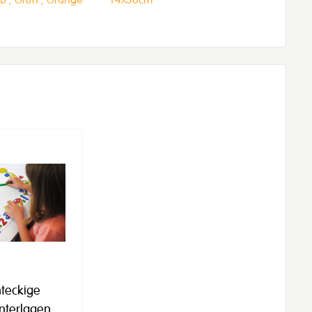
hteckige
nterlagen