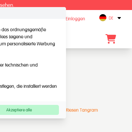
 sehen.
DE
registrieren / Einloggen
Open
 die das ordnungsgemäße
kies (eigene und
Kontakt
, um personalisierte Werbung
eser technischen und
legen, die installiert werden
Bilder: Riesen Tangram
Gebrauchsanweisung: Riesen Tangram
Akzeptiere alle