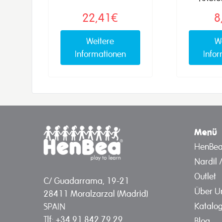
22,41€
8
Weitere
W
Informationen
Info
Menü
HenBe
Nardil 
Outlet
C/ Guadarrama, 19-21
Über U
28411 Moralzarzal (Madrid)
Katalo
SPAIN
Tlf: +34 91 842 79 29
Blog