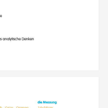
le
as analytische Denken
die Messung
b ,
Grün ,
Orange
14x38cm