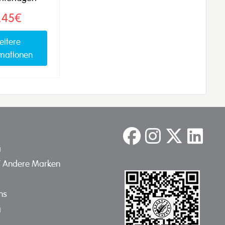
,45€
eitere
rmationen
a
/ Andere Marken
ns
g