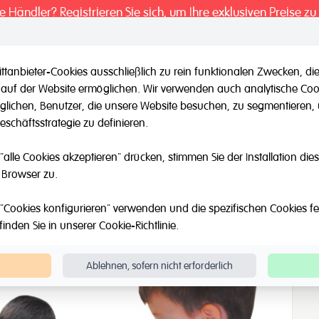
ie Händler? Registrieren Sie sich, um Ihre exklusiven Preise zu
ttanbieter-Cookies ausschließlich zu rein funktionalen Zwecken,
 auf der Website ermöglichen. Wir verwenden auch analytische Coo
il / Andere Marken
Outlet
Über Uns
Katalog
Blog
möglichen, Benutzer, die unsere Website besuchen, zu segmentieren
schäftsstrategie zu definieren.
Riesen Tangram
"alle Cookies akzeptieren" drücken, stimmen Sie der Installation di
 Browser zu.
"Cookies konfigurieren" verwenden und die spezifischen Cookies fest
finden Sie in unserer
Cookie-Richtlinie
.
Ablehnen, sofern nicht erforderlich