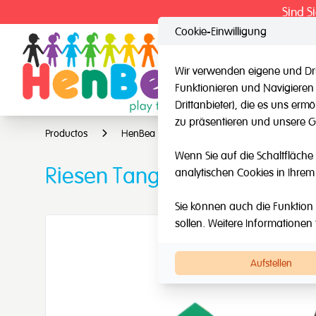
Sind S
Cookie-Einwilligung
Wir verwenden eigene und Dri
Funktionieren und Navigieren
HenBea
Nard
Drittanbieter), die es uns er
zu präsentieren und unsere Ge
Productos
HenBea
Mehrere Intelligenzspiele
Wenn Sie auf die Schaltfläche 
Riesen Tangram
analytischen Cookies in Ihrem
Sie können auch die Funktion 
sollen. Weitere Informationen 
Aufstellen