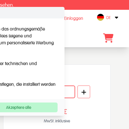
 sehen.
DE
registrieren / Einloggen
Open
 die das ordnungsgemäße
kies (eigene und
Kontakt
, um personalisierte Werbung
eser technischen und
Menge
legen, die installiert werden
Akzeptiere alle
14,93€
MwSt. inklusive