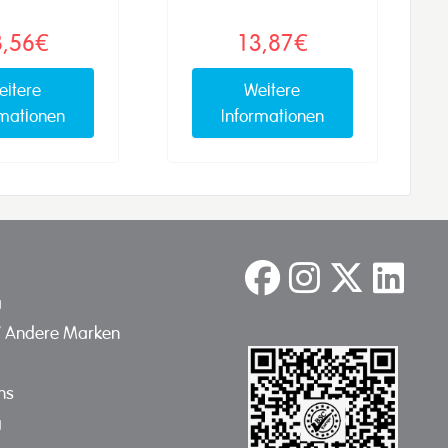
8,56€
13,87€
eitere
Weitere
rmationen
Informationen
a
/ Andere Marken
ns
g