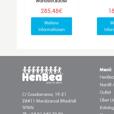
Wandsteckdose
285,48€
1
Weitere
W
Informationen
Info
Menü
HenBe
Nardil 
Outlet
C/ Guadarrama, 19-21
Über U
28411 Moralzarzal (Madrid)
Katalo
SPAIN