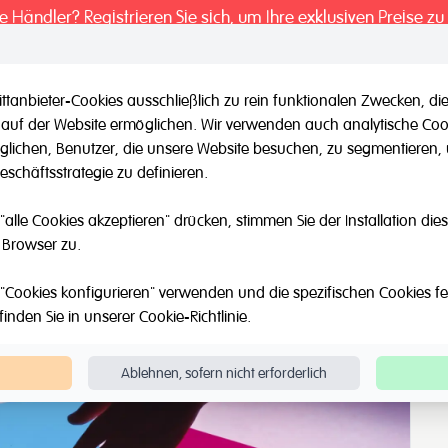
ie Händler? Registrieren Sie sich, um Ihre exklusiven Preise zu
ttanbieter-Cookies ausschließlich zu rein funktionalen Zwecken,
 auf der Website ermöglichen. Wir verwenden auch analytische Coo
il / Andere Marken
Outlet
Über Uns
Katalog
Blog
möglichen, Benutzer, die unsere Website besuchen, zu segmentieren
schäftsstrategie zu definieren.
ri Formen
"alle Cookies akzeptieren" drücken, stimmen Sie der Installation di
 Browser zu.
"Cookies konfigurieren" verwenden und die spezifischen Cookies fest
finden Sie in unserer
Cookie-Richtlinie
.
Ablehnen, sofern nicht erforderlich