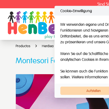
Sind S
Cookie-Einwilligung
Wir verwenden eigene und Dri
Funktionieren und Navigieren
HenBea
Nard
Drittanbieter), die es uns er
zu präsentieren und unsere Ge
Productos
HenBea
Licht & lernen
Monteso
Wenn Sie auf die Schaltfläche 
Montesori Formen
analytischen Cookies in Ihrem
Sie können auch die Funktion 
sollen. Weitere Informationen 
Aufstellen