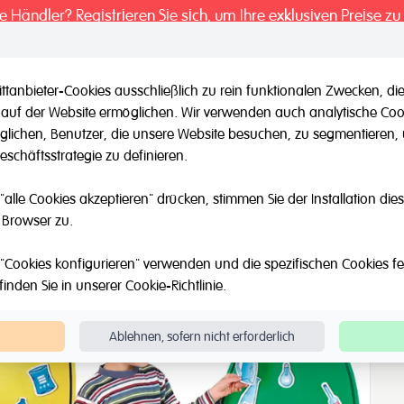
ie Händler? Registrieren Sie sich, um Ihre exklusiven Preise zu
ttanbieter-Cookies ausschließlich zu rein funktionalen Zwecken,
 auf der Website ermöglichen. Wir verwenden auch analytische Coo
il / Andere Marken
Outlet
Über Uns
Katalog
Blog
möglichen, Benutzer, die unsere Website besuchen, zu segmentieren
schäftsstrategie zu definieren.
Naturforscher
Abfalltrennung
"alle Cookies akzeptieren" drücken, stimmen Sie der Installation di
 Browser zu.
"Cookies konfigurieren" verwenden und die spezifischen Cookies fest
finden Sie in unserer
Cookie-Richtlinie
.
Ablehnen, sofern nicht erforderlich