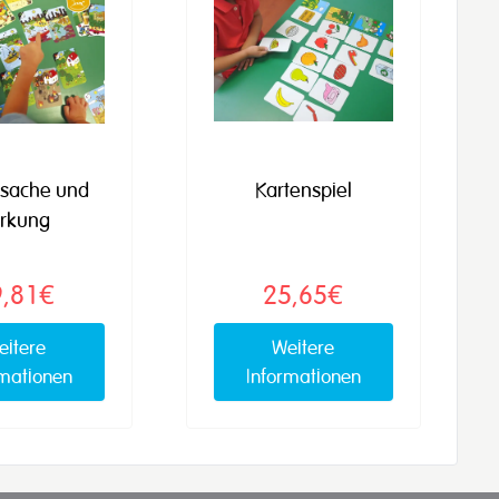
sache und
Kartenspiel
rkung
9,81€
25,65€
eitere
Weitere
rmationen
Informationen