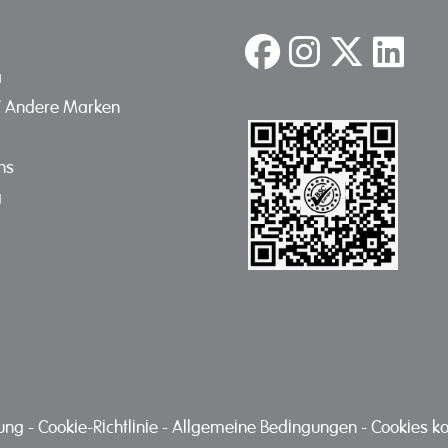
a
/ Andere Marken
ns
g
nung
-
Cookie-Richtlinie
-
Allgemeine Bedingungen
-
Cookies ko