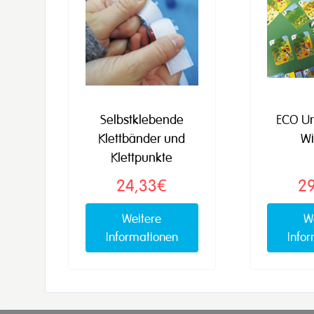
Selbstklebende
ECO Ur
Klettbänder und
Wi
Klettpunkte
24,33€
2
Weitere
W
Informationen
Info