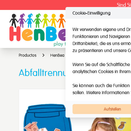
Sind S
Cookie-Einwilligung
Wir verwenden eigene und Dri
Funktionieren und Navigieren
HenBea
Nard
Drittanbieter), die es uns er
zu präsentieren und unsere Ge
Productos
HenBea
Mehrere Intelligenzspiele
Wenn Sie auf die Schaltfläche 
Abfalltrennung
analytischen Cookies in Ihrem
Sie können auch die Funktion 
sollen. Weitere Informationen 
Aufstellen