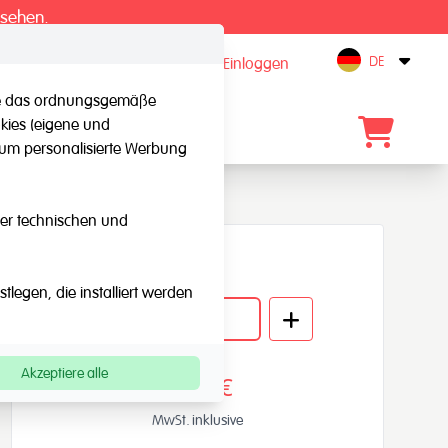
 sehen.
DE
registrieren / Einloggen
Open
 die das ordnungsgemäße
kies (eigene und
Kontakt
, um personalisierte Werbung
eser technischen und
Menge
legen, die installiert werden
Akzeptiere alle
43,92€
MwSt. inklusive