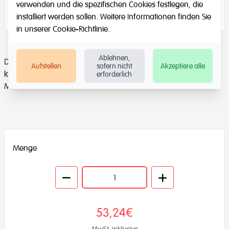
verwenden und die spezifischen Cookies festlegen, die
installiert werden sollen. Weitere Informationen finden Sie
in unserer
Cookie-Richtlinie
.
Ablehnen,
Dieses Assoziationsspiel eignet sich hervorragend zum
Aufstellen
sofern nicht
Akzeptiere alle
logischen Denken mit Konzepten wie Farbe, Verwendung,
erforderlich
Material usw.
Menge
53,24€
MwSt. inklusive