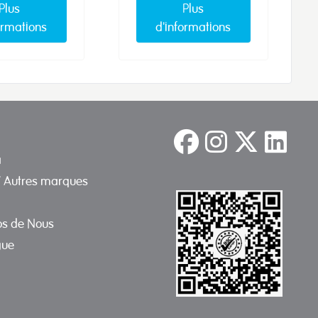
Plus
Plus
ormations
d'informations
a
/ Autres marques
os de Nous
gue