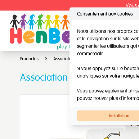
Vous ê
Consentement aux cookies
Nous utilisons nos propres coo
et la navigation sur le site w
HenBea
Nard
segmenter les utilisateurs qui 
commerciale.
Productos
Association Dominos
Si vous appuyez sur le bouton 
Association Dominos
analytiques sur votre navigate
Vous pouvez également utiliser 
pouvez trouver plus d'inform
Installation