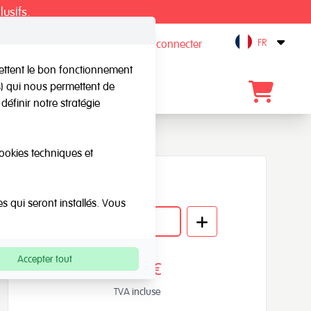
lusifs.
FR
S'inscrire / Se connecter
Open
mettent le bon fonctionnement
rs) qui nous permettent de
gue
Blog
Contact
définir notre stratégie
cookies techniques et
Quantité
es qui seront installés. Vous
Accepter tout
53,24€
TVA incluse