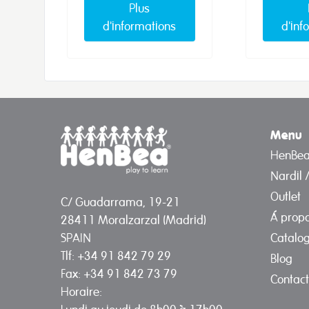
Plus
d'informations
d'inf
Menu
HenBe
Nardil 
Outlet
C/ Guadarrama, 19-21
Á prop
28411 Moralzarzal (Madrid)
Catalo
SPAIN
Tlf: +34 91 842 79 29
Blog
Fax: +34 91 842 73 79
Contact
Horaire: