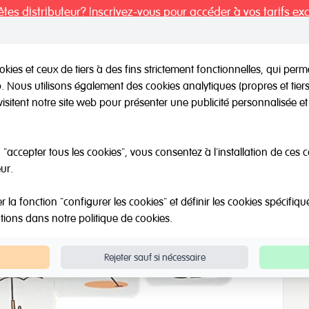
tes distributeur? Inscrivez-vous pour accéder à vos tarifs exc
kies et ceux de tiers à des fins strictement fonctionnelles, qui per
eb. Nous utilisons également des cookies analytiques (propres et tie
il / Autres marques
Outlet
Á propos de Nous
Catalo
visitent notre site web pour présenter une publicité personnalisée et 
"accepter tous les cookies", vous consentez à l'installation de ces 
ur.
la fonction "configurer les cookies" et définir les cookies spécifiqu
ations dans notre
politique de cookies
.
Rejeter sauf si nécessaire