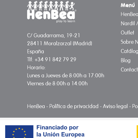
Menú
HenBe
Nardil 
Outlet
C/ Guadarrama, 19-21
Sobre N
28411 Moralzarzal (Madrid)
Catálo
España
Tlf: +34 91 842 79 29
Blog
Horario:
Contac
Lunes a Jueves de 8:00h a 17:00h
Viernes de 8:00h a 14:00h
HenBea
-
Política de privacidad
-
Aviso legal
-
Po