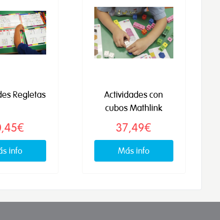
des Regletas
Actividades con
cubos Mathlink
0,45€
37,49€
s info
Más info