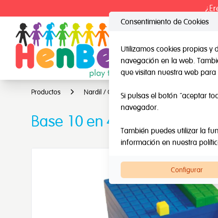
¿Er
Consentimiento de Cookies
Utilizamos cookies propias y 
navegación en la web. También
HenBea
Nard
que visitan nuestra web para 
Productos
Nardil / Otras marcas
Base 10 en 4 co
Si pulsas el botón “aceptar to
navegador.
Base 10 en 4 colores
También puedes utilizar la fun
información en nuestra
políti
Configurar