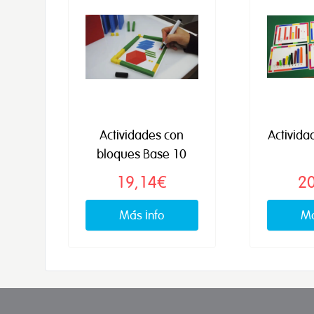
Actividades con
Activida
bloques Base 10
19,14€
2
Más info
Má