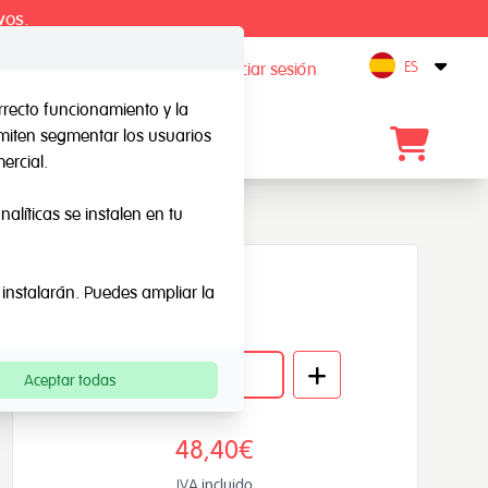
vos.
ES
Registro / Iniciar sesión
Open
rrecto funcionamiento y la
rmiten segmentar los usuarios
Blog
Contacto
ercial.
alíticas se instalen en tu
Disponible
 instalarán. Puedes ampliar la
Cantidad
Aceptar todas
48,40€
IVA incluido