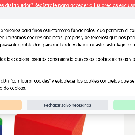
es distribuidor? Regístrate para acceder a tus precios exclusi
de terceros para fines estrictamente funcionales, que permiten el co
 utilizamos cookies analíticas (propias y de terceros) que nos pe
il / Otras marcas
Outlet
Sobre Nosotros
Catálogos
presentar publicidad personalizada y definir nuestra estrategia com
lores
das las cookies” estarás consintiendo que estas cookies técnicas y an
ción “configurar cookies” y establecer las cookies concretas que se
ca de cookies
.
Rechazar salvo necesarias