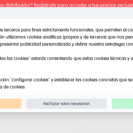
es distribuidor? Regístrate para acceder a tus precios exclusi
de terceros para fines estrictamente funcionales, que permiten el co
 utilizamos cookies analíticas (propias y de terceros) que nos pe
il / Otras marcas
Outlet
Sobre Nosotros
Catálogos
presentar publicidad personalizada y definir nuestra estrategia com
das las cookies” estarás consintiendo que estas cookies técnicas y an
ción “configurar cookies” y establecer las cookies concretas que se
ca de cookies
.
Rechazar salvo necesarias