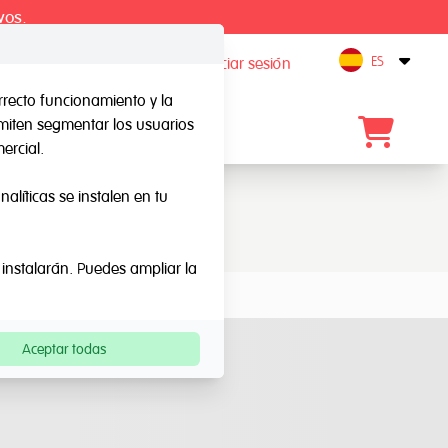
vos.
ES
Registro / Iniciar sesión
Open
rrecto funcionamiento y la
rmiten segmentar los usuarios
Blog
Contacto
ercial.
alíticas se instalen en tu
 instalarán. Puedes ampliar la
Aceptar todas