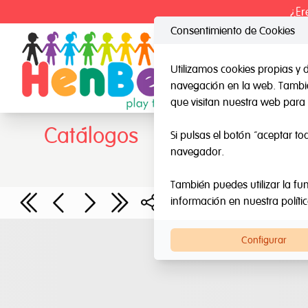
¿Er
Consentimiento de Cookies
Utilizamos cookies propias y 
navegación en la web. También
HenBea
Nard
que visitan nuestra web para 
Catálogos
Si pulsas el botón “aceptar to
navegador.
También puedes utilizar la fun
información en nuestra
políti
Configurar