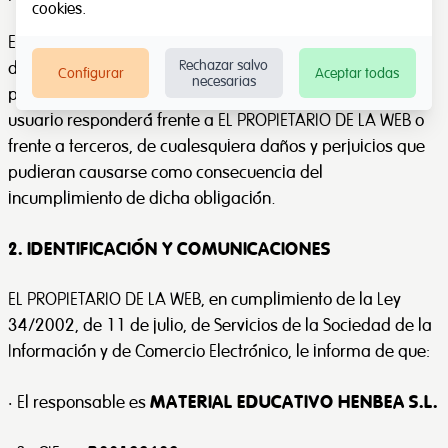
cookies
.
El usuario se obliga a hacer un uso correcto del sitio web
Rechazar salvo
de conformidad con las leyes, la buena fe, el orden
Configurar
Aceptar todas
necesarias
público, los usos del tráfico y el presente Aviso Legal. El
usuario responderá frente a EL PROPIETARIO DE LA WEB o
frente a terceros, de cualesquiera daños y perjuicios que
pudieran causarse como consecuencia del
incumplimiento de dicha obligación.
2. IDENTIFICACIÓN Y COMUNICACIONES
EL PROPIETARIO DE LA WEB, en cumplimiento de la Ley
34/2002, de 11 de julio, de Servicios de la Sociedad de la
Información y de Comercio Electrónico, le informa de que:
MATERIAL EDUCATIVO HENBEA S.L.
· El responsable es