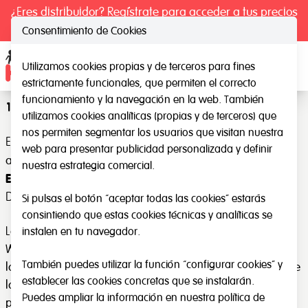
¿Eres distribuidor? Regístrate para acceder a tus precios
exclusivos.
Consentimiento de Cookies
Aviso legal
Utilizamos cookies propias y de terceros para fines
Ope
estrictamente funcionales, que permiten el correcto
funcionamiento y la navegación en la web. También
1. OBJETO Y ACEPTACIÓN
utilizamos cookies analíticas (propias y de terceros) que
nos permiten segmentar los usuarios que visitan nuestra
El presente aviso legal regula el uso del sitio web (en
web para presentar publicidad personalizada y definir
MATERIAL
adelante, LA WEB), del que es titular
nuestra estrategia comercial.
EDUCATIVO HENBEA S.L.
(en adelante, EL PROPIETARIO
DE LA WEB).
Si pulsas el botón “aceptar todas las cookies” estarás
consintiendo que estas cookies técnicas y analíticas se
La navegación por el sitio web de EL PROPIETARIO DE LA
instalen en tu navegador.
WEB atribuye la condición de usuario del mismo e implica
También puedes utilizar la función “configurar cookies” y
la aceptación plena y sin reservas de todas y cada una de
establecer las cookies concretas que se instalarán.
las disposiciones incluidas en este Aviso Legal, que
Puedes ampliar la información en nuestra
política de
pueden sufrir modificaciones.