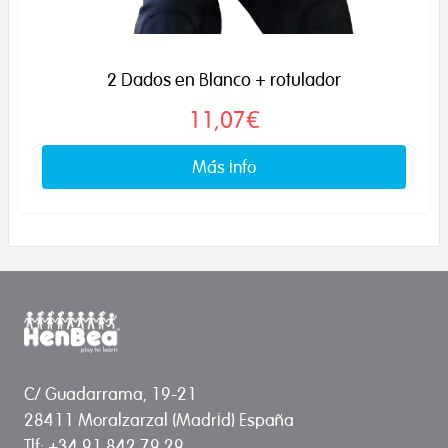
2 Dados en Blanco + rotulador
11,07€
Más info
C/ Guadarrama, 19-21
28411 Moralzarzal (Madrid) España
Tlf: +34 91 842 79 29