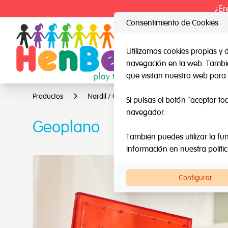
¿Er
Consentimiento de Cookies
Utilizamos cookies propias y 
navegación en la web. También
HenBea
Nard
que visitan nuestra web para 
Productos
Nardil / Otras marcas
Geoplano
Si pulsas el botón “aceptar to
navegador.
Geoplano
También puedes utilizar la fun
información en nuestra
políti
Configurar