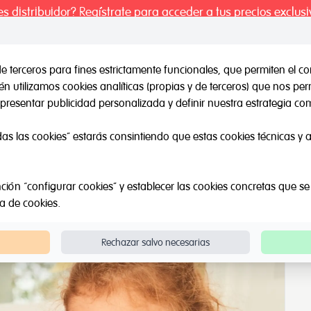
es distribuidor? Regístrate para acceder a tus precios exclusi
de terceros para fines estrictamente funcionales, que permiten el co
 utilizamos cookies analíticas (propias y de terceros) que nos pe
il / Otras marcas
Outlet
Sobre Nosotros
Catálogos
presentar publicidad personalizada y definir nuestra estrategia com
das las cookies” estarás consintiendo que estas cookies técnicas y an
ción “configurar cookies” y establecer las cookies concretas que se
ca de cookies
.
Rechazar salvo necesarias