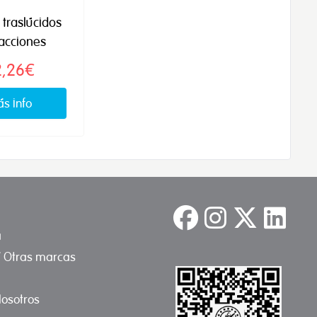
 traslúcidos
racciones
2,26€
s info
a
/ Otras marcas
osotros