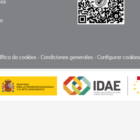
gos
to
lítica de cookies
-
Condiciones generales
-
Configurar cookies