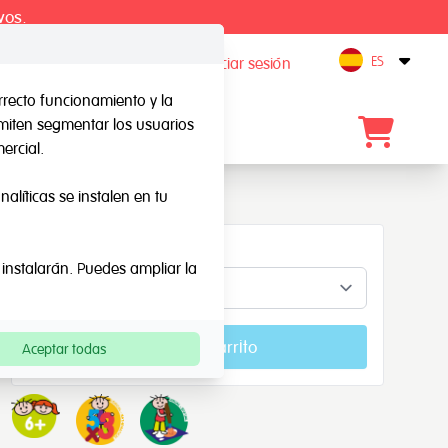
vos.
ES
Registro / Iniciar sesión
Open
rrecto funcionamiento y la
rmiten segmentar los usuarios
Blog
Contacto
ercial.
alíticas se instalen en tu
Conceptos
 instalarán. Puedes ampliar la
Añadir al carrito
Aceptar todas