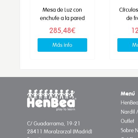
Mesa de Luz con
Círculos
enchufe a la pared
de f
285,48€
1
Más info
Má
Menú
HenBe
Nardil 
Outlet
C/ Guadarrama, 19-21
Sobre N
28411 Moralzarzal (Madrid)