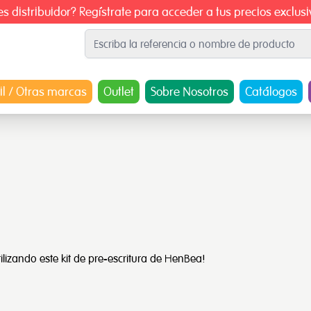
es distribuidor? Regístrate para acceder a tus precios exclusi
il / Otras marcas
Outlet
Sobre Nosotros
Catálogos
ilizando este kit de pre-escritura de HenBea!