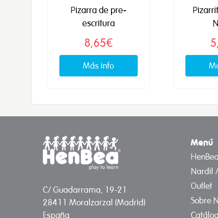
Pizarra de pre-
Pizarri
escritura
N
8,65€
5
Más info
Má
Menú
HenBe
Nardil 
Outlet
C/ Guadarrama, 19-21
Sobre N
28411 Moralzarzal (Madrid)
Catálo
España