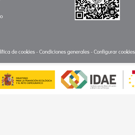
to
lítica de cookies
-
Condiciones generales
-
Configurar cookies