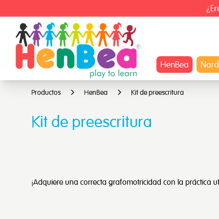
¿Er
HenBea
Nard
Productos
HenBea
Kit de preescritura
Kit de preescritura
¡Adquiere una correcta grafomotricidad con la práctica ut