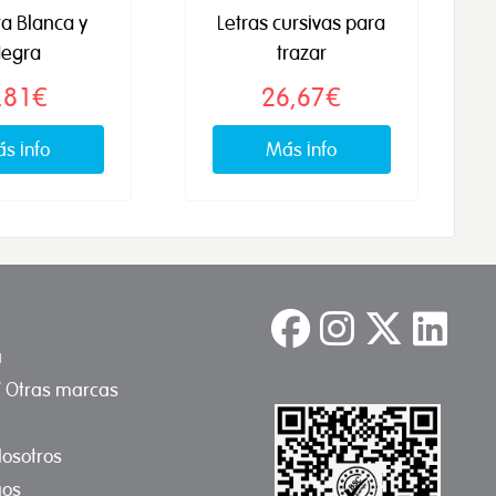
ta Blanca y
Letras cursivas para
egra
trazar
,81€
26,67€
s info
Más info
a
/ Otras marcas
osotros
gos