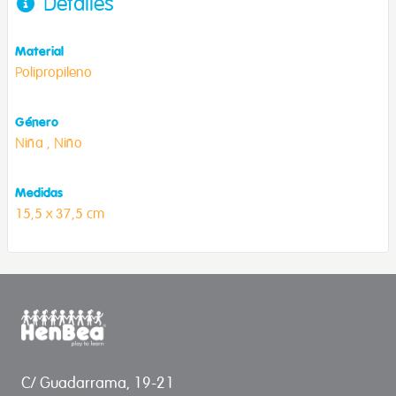
Detalles
Material
Polipropileno
Género
Niña ,
Niño
Medidas
15,5 x 37,5 cm
C/ Guadarrama, 19-21