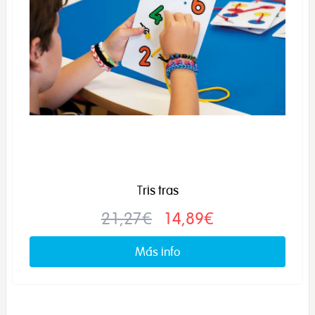
Tris tras
21,27€
14,89€
Más info