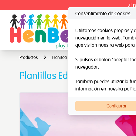
¿Er
Consentimiento de Cookies
Utilizamos cookies propias y 
navegación en la web. También
HenBea
Nard
que visitan nuestra web para 
Productos
HenBea
Light & learn
Plantillas
Si pulsas el botón “aceptar to
navegador.
Plantillas Educativas
También puedes utilizar la fun
información en nuestra
políti
Configurar