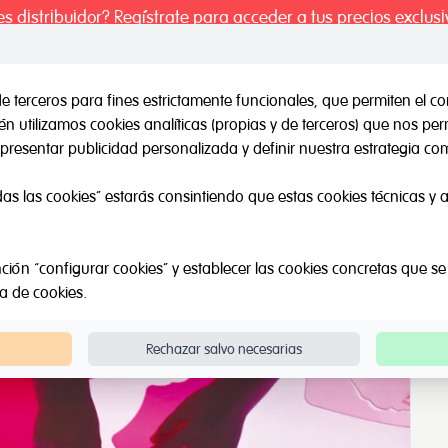
es distribuidor? Regístrate para acceder a tus precios exclusi
de terceros para fines estrictamente funcionales, que permiten el co
 utilizamos cookies analíticas (propias y de terceros) que nos pe
il / Otras marcas
Outlet
Sobre Nosotros
Catálogos
presentar publicidad personalizada y definir nuestra estrategia com
 Educativas
das las cookies” estarás consintiendo que estas cookies técnicas y an
ción “configurar cookies” y establecer las cookies concretas que se
ca de cookies
.
Rechazar salvo necesarias