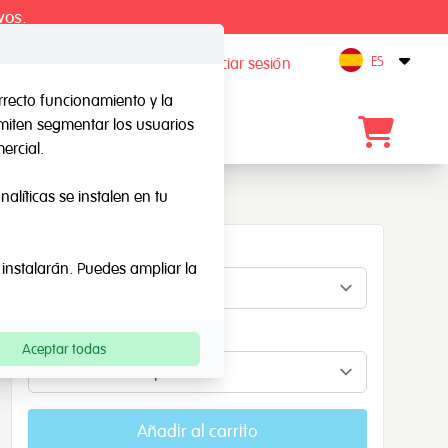
vos.
ES
Registro / Iniciar sesión
Open
rrecto funcionamiento y la
rmiten segmentar los usuarios
Blog
Contacto
ercial.
alíticas se instalen en tu
Material
 instalarán. Puedes ampliar la
Formas
Aceptar todas
Añadir al carrito