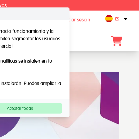
vos.
ES
Registro / Iniciar sesión
Open
rrecto funcionamiento y la
rmiten segmentar los usuarios
Blog
Contacto
ercial.
alíticas se instalen en tu
 instalarán. Puedes ampliar la
Aceptar todas