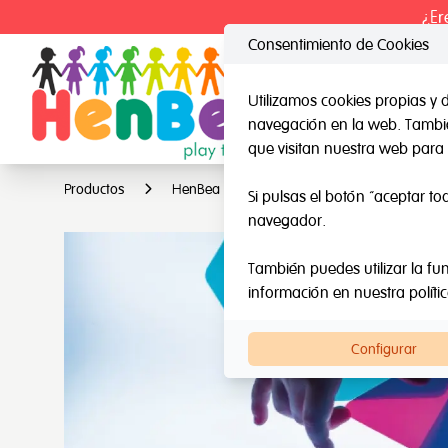
¿Er
Consentimiento de Cookies
Utilizamos cookies propias y 
navegación en la web. También
HenBea
Nard
que visitan nuestra web para 
Productos
HenBea
Light & learn
Si pulsas el botón “aceptar to
navegador.
También puedes utilizar la fun
información en nuestra
políti
Configurar