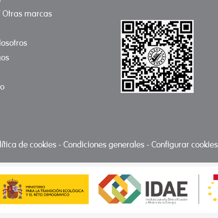
/ Otras marcas
osotros
gos
to
lítica de cookies
-
Condiciones generales
-
Configurar cookies