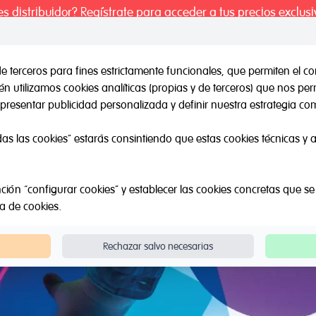
es distribuidor? Regístrate para acceder a tus precios exclusi
de terceros para fines estrictamente funcionales, que permiten el co
 utilizamos cookies analíticas (propias y de terceros) que nos pe
il / Otras marcas
Outlet
Sobre Nosotros
Catálogos
presentar publicidad personalizada y definir nuestra estrategia com
das las cookies” estarás consintiendo que estas cookies técnicas y an
ción “configurar cookies” y establecer las cookies concretas que se
ca de cookies
.
Rechazar salvo necesarias