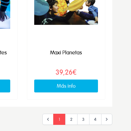
tes
Maxi Planetas
39,26€
Más info
1
2
3
4