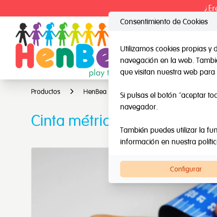
¿Er
Consentimiento de Cookies
Utilizamos cookies propias y 
navegación en la web. También
HenBea
Nard
que visitan nuestra web para 
Productos
HenBea
Juegos de Inteligencias Múltip
Si pulsas el botón “aceptar to
navegador.
Cinta métrica
También puedes utilizar la fun
información en nuestra
políti
Configurar