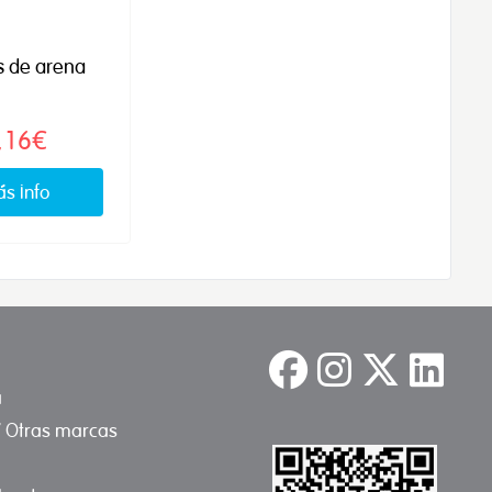
s de arena
,16€
s info
a
/ Otras marcas