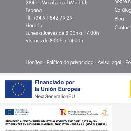
Sobre N
28411 Moralzarzal (Madrid)
Catálo
España
Tlf: +34 91 842 79 29
Blog
Horario:
Contac
Lunes a Jueves de 8:00h a 17:00h
Viernes de 8:00h a 14:00h
HenBea
-
Política de privacidad
-
Aviso legal
-
Po