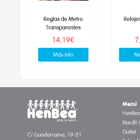
Reglas de Metro
Reloje
Transparentes
14,19€
7
Más info
Má
Menú
HenBe
Nardil 
Outlet
C/ Guadarrama, 19-21