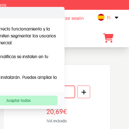
vos.
ES
Registro / Iniciar sesión
Open
rrecto funcionamiento y la
rmiten segmentar los usuarios
Blog
Contacto
ercial.
alíticas se instalen en tu
Cantidad
 instalarán. Puedes ampliar la
Aceptar todas
20,69€
IVA incluido