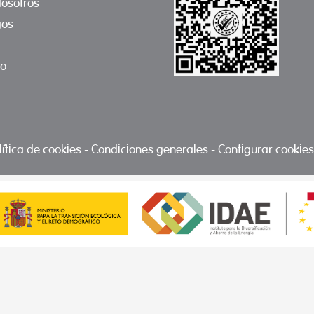
osotros
gos
to
lítica de cookies
-
Condiciones generales
-
Configurar cookies