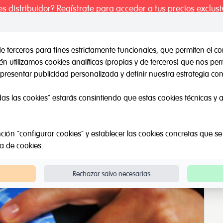
es distribuidor? Regístrate para acceder a tus precios exclusi
de terceros para fines estrictamente funcionales, que permiten el co
 utilizamos cookies analíticas (propias y de terceros) que nos pe
il / Otras marcas
Outlet
Sobre Nosotros
Catálogos
presentar publicidad personalizada y definir nuestra estrategia com
les
Lógica - matemática
Cinta métrica
das las cookies” estarás consintiendo que estas cookies técnicas y an
ción “configurar cookies” y establecer las cookies concretas que se
ca de cookies
.
Rechazar salvo necesarias