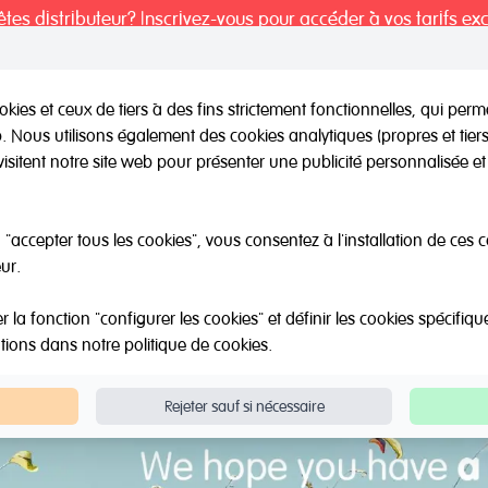
tes distributeur? Inscrivez-vous pour accéder à vos tarifs exc
kies et ceux de tiers à des fins strictement fonctionnelles, qui per
eb. Nous utilisons également des cookies analytiques (propres et tie
il / Autres marques
Outlet
Á propos de Nous
Catalo
visitent notre site web pour présenter une publicité personnalisée et 
"accepter tous les cookies", vous consentez à l'installation de ces 
ur.
la fonction "configurer les cookies" et définir les cookies spécifiqu
ations dans notre
politique de cookies
.
Rejeter sauf si nécessaire