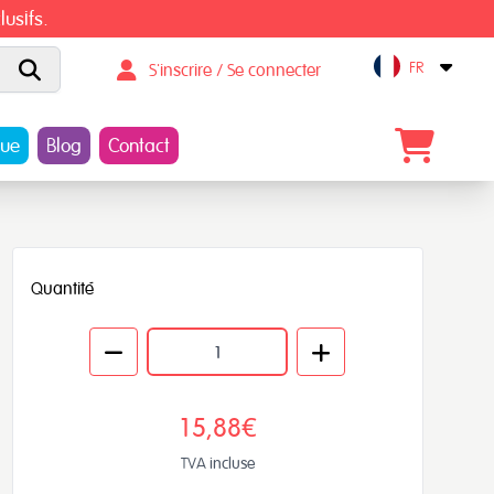
lusifs.
FR
S'inscrire / Se connecter
Open
gue
Blog
Contact
Quantité
15,88€
TVA incluse