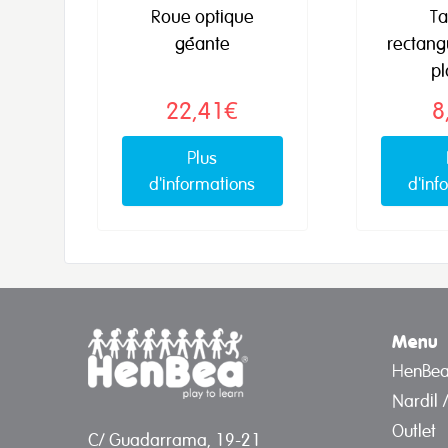
Roue optique
T
géante
rectang
pl
22,41€
8
Plus
d'informations
d'inf
Menu
HenBe
Nardil 
Outlet
C/ Guadarrama, 19-21