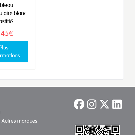
ableau
ulaire blanc
astifié
,45€
Plus
ormations
a
/ Autres marques