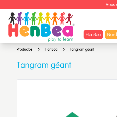
Vous ê
HenBea
Nard
Productos
HenBea
Tangram géant
Tangram géant