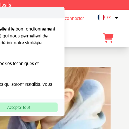
lusifs.
FR
S'inscrire / Se connecter
Open
mettent le bon fonctionnement
rs) qui nous permettent de
gue
Blog
Contact
définir notre stratégie
cookies techniques et
es qui seront installés. Vous
Accepter tout