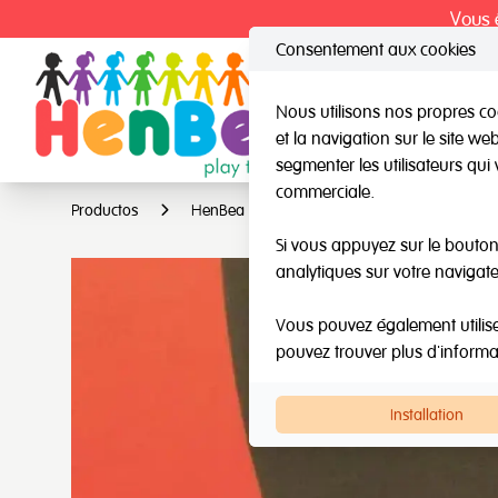
Vous ê
Consentement aux cookies
Nous utilisons nos propres coo
et la navigation sur le site w
HenBea
Nard
segmenter les utilisateurs qui 
commerciale.
Productos
HenBea
Jeux d'intelligence multiples
Si vous appuyez sur le bouton 
analytiques sur votre navigate
Vous pouvez également utiliser 
pouvez trouver plus d'inform
Installation