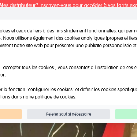
tes distributeur? Inscrivez-vous pour accéder à vos tarifs exc
kies et ceux de tiers à des fins strictement fonctionnelles, qui per
eb. Nous utilisons également des cookies analytiques (propres et tie
il / Autres marques
Outlet
Á propos de Nous
Catalo
visitent notre site web pour présenter une publicité personnalisée et 
Visuel - spacial
"accepter tous les cookies", vous consentez à l'installation de ces 
ur.
la fonction "configurer les cookies" et définir les cookies spécifiqu
ations dans notre
politique de cookies
.
Rejeter sauf si nécessaire