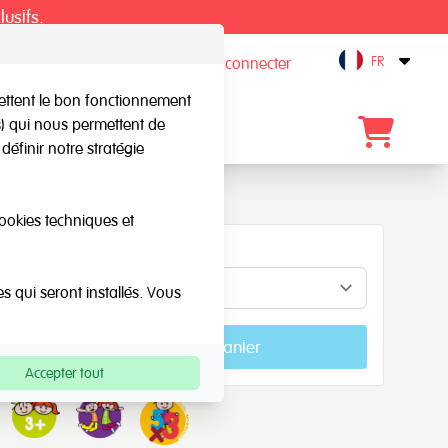
lusifs.
FR
S'inscrire / Se connecter
Open
mettent le bon fonctionnement
rs) qui nous permettent de
gue
Blog
Contact
définir notre stratégie
cookies techniques et
Piezas
es qui seront installés. Vous
Ajouter au panier
Accepter tout