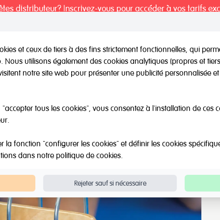
tes distributeur? Inscrivez-vous pour accéder à vos tarifs exc
kies et ceux de tiers à des fins strictement fonctionnelles, qui per
eb. Nous utilisons également des cookies analytiques (propres et tie
il / Autres marques
Outlet
Á propos de Nous
Catalo
visitent notre site web pour présenter une publicité personnalisée et 
"accepter tous les cookies", vous consentez à l'installation de ces 
ur.
la fonction "configurer les cookies" et définir les cookies spécifiqu
ations dans notre
politique de cookies
.
Rejeter sauf si nécessaire