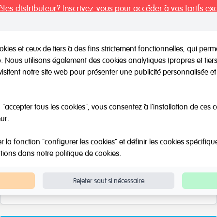
tes distributeur? Inscrivez-vous pour accéder à vos tarifs exc
kies et ceux de tiers à des fins strictement fonctionnelles, qui per
eb. Nous utilisons également des cookies analytiques (propres et tie
il / Autres marques
Outlet
Á propos de Nous
Catalo
visitent notre site web pour présenter une publicité personnalisée et 
Récupérer le mot de passe
"accepter tous les cookies", vous consentez à l'installation de ces 
ur.
Veuillez entrer l'adresse e-mail que vous avez utilisée pour
vous inscrire, et nous vous enverrons un nouveau mot de
la fonction "configurer les cookies" et définir les cookies spécifiqu
passe.
ations dans notre
politique de cookies
.
E-mail
*
Rejeter sauf si nécessaire