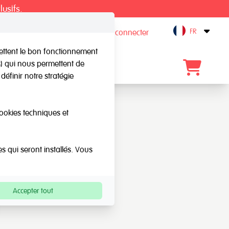
lusifs.
FR
S'inscrire / Se connecter
Open
mettent le bon fonctionnement
rs) qui nous permettent de
gue
Blog
Contact
définir notre stratégie
cookies techniques et
es qui seront installés. Vous
Accepter tout