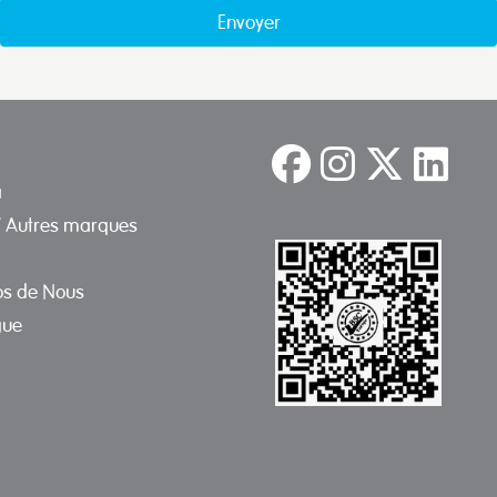
Envoyer
a
/ Autres marques
os de Nous
gue