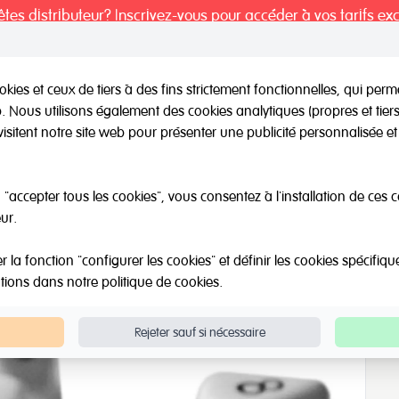
tes distributeur? Inscrivez-vous pour accéder à vos tarifs exc
kies et ceux de tiers à des fins strictement fonctionnelles, qui per
eb. Nous utilisons également des cookies analytiques (propres et tie
il / Autres marques
Outlet
Á propos de Nous
Catalo
visitent notre site web pour présenter une publicité personnalisée et 
es
Dés à 10 faces
"accepter tous les cookies", vous consentez à l'installation de ces 
ur.
la fonction "configurer les cookies" et définir les cookies spécifiqu
ations dans notre
politique de cookies
.
Rejeter sauf si nécessaire