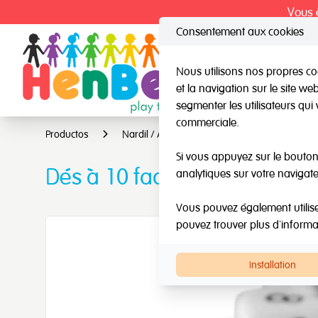
Vous ê
Consentement aux cookies
Nous utilisons nos propres coo
et la navigation sur le site w
HenBea
Nard
segmenter les utilisateurs qui 
commerciale.
Productos
Nardil / Autres marques
Autres marqu
Si vous appuyez sur le bouton 
Dés à 10 faces
analytiques sur votre navigate
Vous pouvez également utiliser 
pouvez trouver plus d'inform
Installation