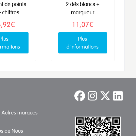
t de points
2 dés blancs +
 chiffres
marqueur
6,92€
11,07€
Plus
Plus
ormations
d'informations
a
/ Autres marques
os de Nous