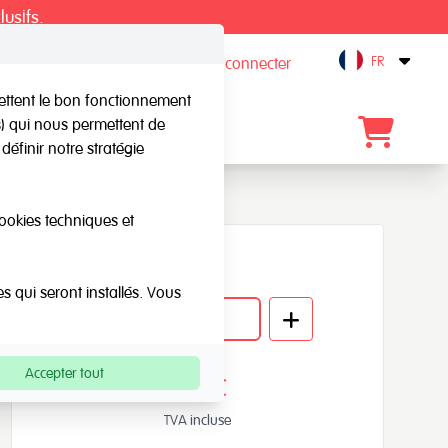
lusifs.
FR
S'inscrire / Se connecter
Open
mettent le bon fonctionnement
rs) qui nous permettent de
gue
Blog
Contact
définir notre stratégie
cookies techniques et
Quantité
es qui seront installés. Vous
Accepter tout
9,58€
TVA incluse