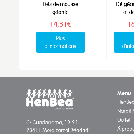
Dés de mousse
Dé géan
géante
et de
14,81€
1
Plus
d'informations
d'inf
Menu
HenBe
Nardil 
Outlet
C/ Guadarrama, 19-21
Á prop
28411 Moralzarzal (Madrid)