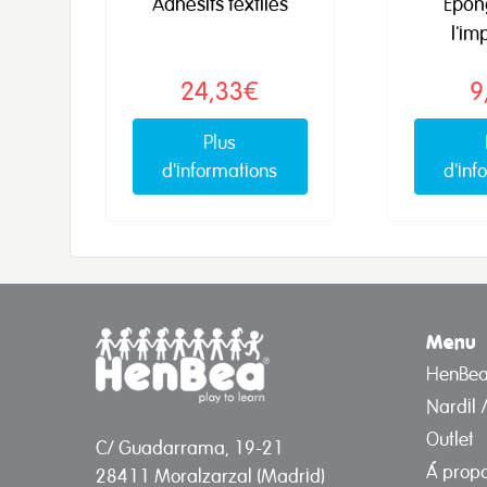
Adhésifs textiles
Épon
l'im
24,33€
9
Plus
d'informations
d'inf
Menu
HenBe
Nardil 
Outlet
C/ Guadarrama, 19-21
Á prop
28411 Moralzarzal (Madrid)