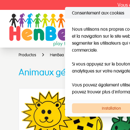
Vous ê
Consentement aux cookies
Nous utilisons nos propres coo
et la navigation sur le site w
HenBea
Nard
segmenter les utilisateurs qui 
commerciale.
Productos
HenBea
Jeux d'intelligence multiples
Si vous appuyez sur le bouton 
Animaux géants
analytiques sur votre navigate
Vous pouvez également utiliser 
pouvez trouver plus d'inform
Installation