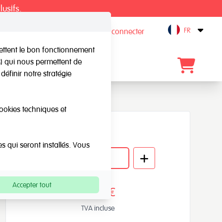
lusifs.
FR
S'inscrire / Se connecter
Open
mettent le bon fonctionnement
rs) qui nous permettent de
gue
Blog
Contact
définir notre stratégie
cookies techniques et
Quantité
es qui seront installés. Vous
Accepter tout
42,57€
TVA incluse