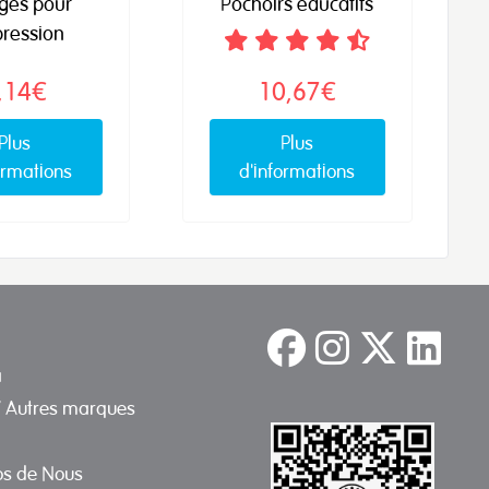
ges pour
Pochoirs éducatifs
pression
,14€
10,67€
Plus
Plus
ormations
d'informations
a
/ Autres marques
os de Nous