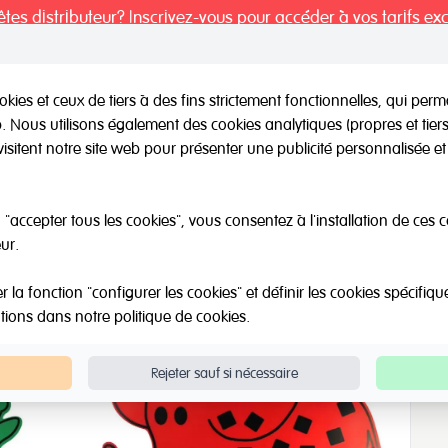
tes distributeur? Inscrivez-vous pour accéder à vos tarifs exc
kies et ceux de tiers à des fins strictement fonctionnelles, qui per
eb. Nous utilisons également des cookies analytiques (propres et tie
il / Autres marques
Outlet
Á propos de Nous
Catalo
visitent notre site web pour présenter une publicité personnalisée et 
Naturaliste
Animaux géants
"accepter tous les cookies", vous consentez à l'installation de ces 
ur.
la fonction "configurer les cookies" et définir les cookies spécifiqu
ations dans notre
politique de cookies
.
Rejeter sauf si nécessaire